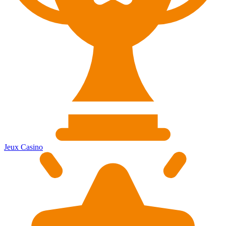
Jeux Casino