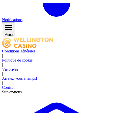
Notifications
Menu
Conditions générales
|
Politique de cookie
|
Vie privée
|
Arrêtez-vous à temps!
|
Contact
Suivez-nous