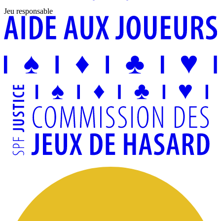
Jeu responsable