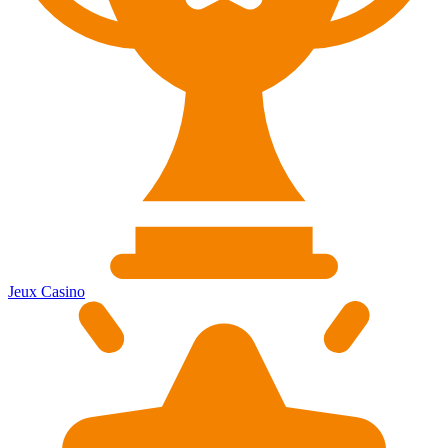
Jeux Casino