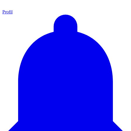
Profil