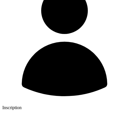
Inscription