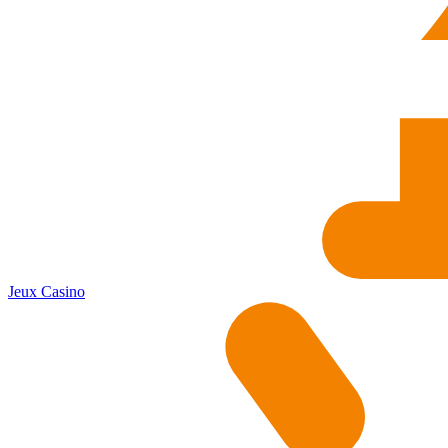
Jeux Casino