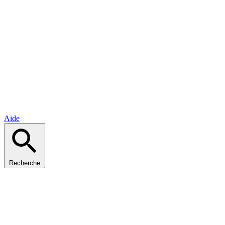
Aide
Recherche