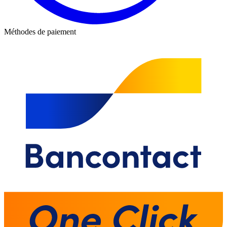
Méthodes de paiement