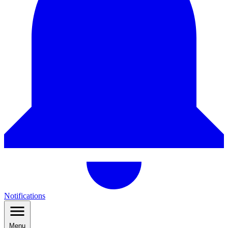
Notifications
Menu