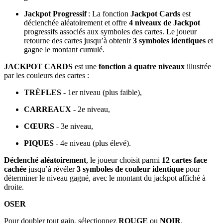
Jackpot Progressif
: La fonction
Jackpot Cards
est
déclenchée aléatoirement et offre
4 niveaux de Jackpot
progressifs associés aux symboles des cartes. Le joueur
retourne des cartes jusqu’à obtenir
3 symboles identiques
et
gagne le montant cumulé.
JACKPOT CARDS
est une
fonction à quatre niveaux
illustrée
par les couleurs des cartes :
TRÈFLES
- 1er niveau (plus faible),
CARREAUX
- 2e niveau,
CŒURS
- 3e niveau,
PIQUES
- 4e niveau (plus élevé).
Déclenché aléatoirement
, le joueur choisit parmi
12 cartes face
cachée
jusqu’à révéler
3 symboles de couleur identique
pour
déterminer le niveau gagné, avec le montant du jackpot affiché à
droite.
OSER
Pour doubler tout gain, sélectionnez
ROUGE
ou
NOIR
.