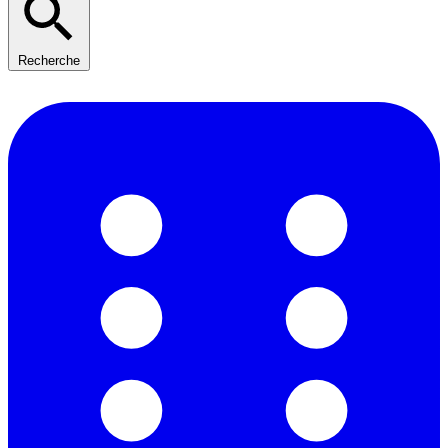
Recherche