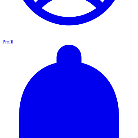
Profil