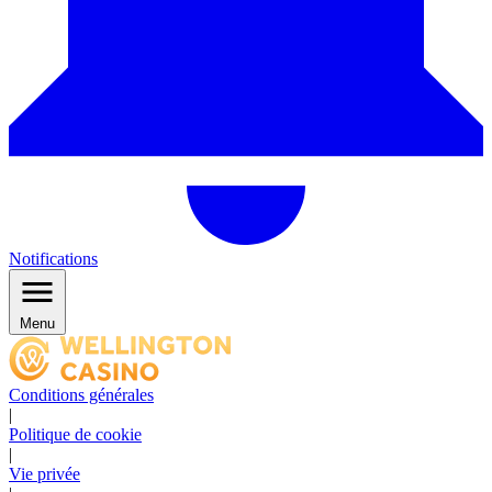
Notifications
Menu
Conditions générales
|
Politique de cookie
|
Vie privée