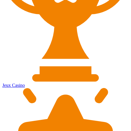
Jeux Casino