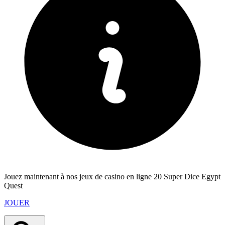
Jouez maintenant à nos jeux de casino en ligne 20 Super Dice Egypt
Quest
JOUER