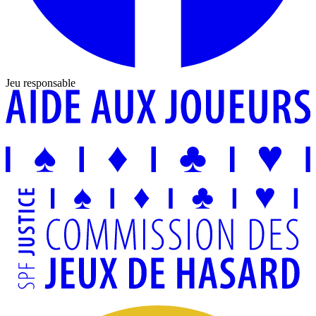
Jeu responsable