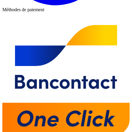
Méthodes de paiement