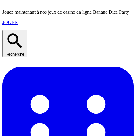
Jouez maintenant à nos jeux de casino en ligne Banana Dice Party
JOUER
Recherche