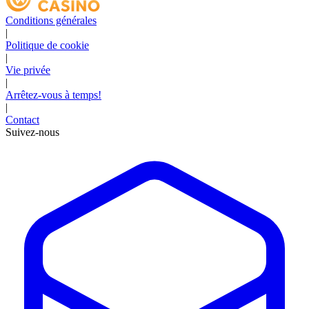
Conditions générales
|
Politique de cookie
|
Vie privée
|
Arrêtez-vous à temps!
|
Contact
Suivez-nous