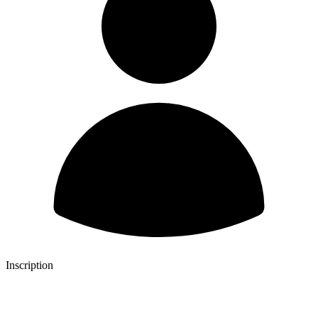
Inscription