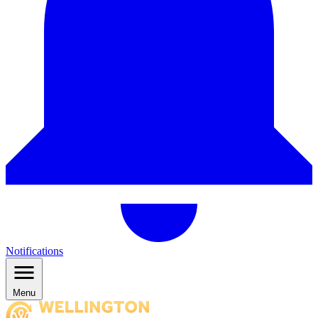
Notifications
Menu