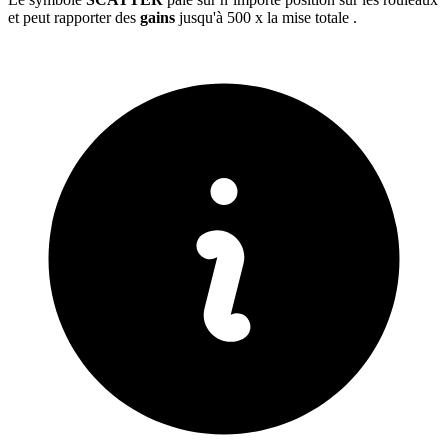
et peut rapporter des
gains
jusqu'à 500 x la mise totale .