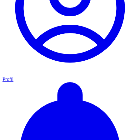
Profil