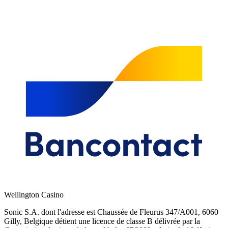
Wellington Casino
Sonic S.A. dont l'adresse est Chaussée de Fleurus 347/A001, 6060
Gilly, Belgique détient une licence de classe B délivrée par la