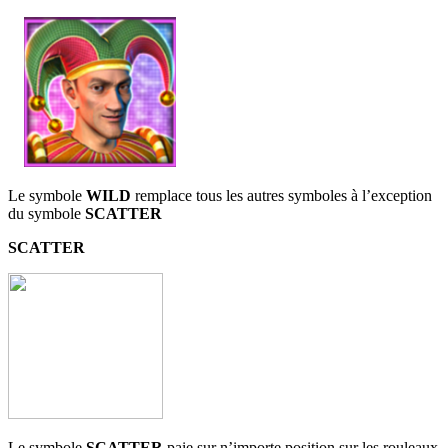
Le symbole
WILD
remplace tous les autres symboles à l’exception
du symbole
SCATTER
SCATTER
Le symbole
SCATTER
paie sur n’importe position sur les rouleaux