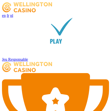
en
fr
nl
Jeu Responsable