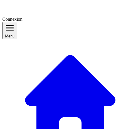
Connexion
Menu