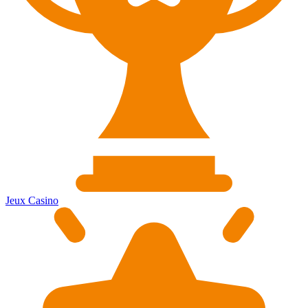
Jeux Casino