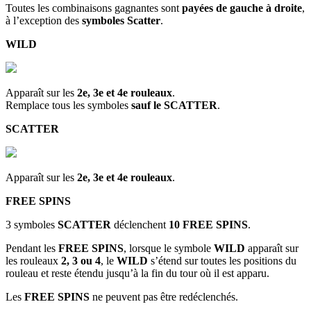
Toutes les combinaisons gagnantes sont
payées de gauche à droite
,
à l’exception des
symboles Scatter
.
WILD
Apparaît sur les
2e, 3e et 4e rouleaux
.
Remplace tous les symboles
sauf le SCATTER
.
SCATTER
Apparaît sur les
2e, 3e et 4e rouleaux
.
FREE SPINS
3 symboles
SCATTER
déclenchent
10 FREE SPINS
.
Pendant les
FREE SPINS
, lorsque le symbole
WILD
apparaît sur
les rouleaux
2, 3 ou 4
, le
WILD
s’étend sur toutes les positions du
rouleau et reste étendu jusqu’à la fin du tour où il est apparu.
Les
FREE SPINS
ne peuvent pas être redéclenchés.