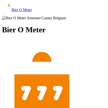
Bier O Meter
Bier O Meter