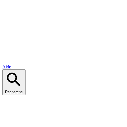
Aide
Recherche