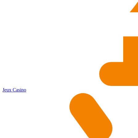
Jeux Casino