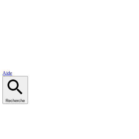
Aide
Recherche