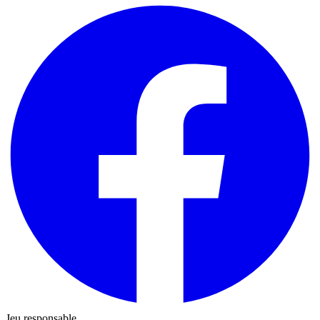
Jeu responsable