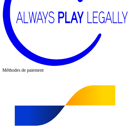
Méthodes de paiement