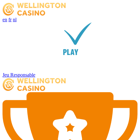
en
fr
nl
Jeu Responsable