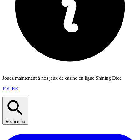
Jouez maintenant à nos jeux de casino en ligne Shining Dice
JOUER
Recherche