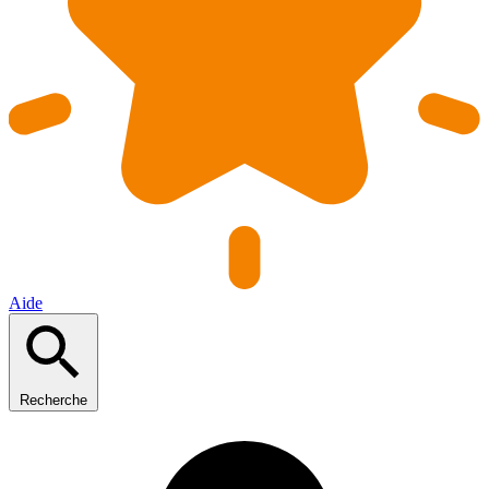
Aide
Recherche