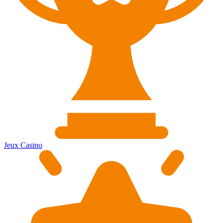
Jeux Casino