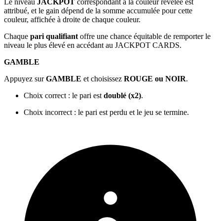
Le niveau
JACKPOT
correspondant à la couleur révélée est
attribué, et le gain dépend de la somme accumulée pour cette
couleur, affichée à droite de chaque couleur.
Chaque
pari qualifiant
offre une chance équitable de remporter le
niveau le plus élevé en accédant au JACKPOT CARDS.
GAMBLE
Appuyez sur
GAMBLE
et choisissez
ROUGE ou NOIR
.
Choix correct : le pari est
doublé (x2)
.
Choix incorrect : le pari est perdu et le jeu se termine.