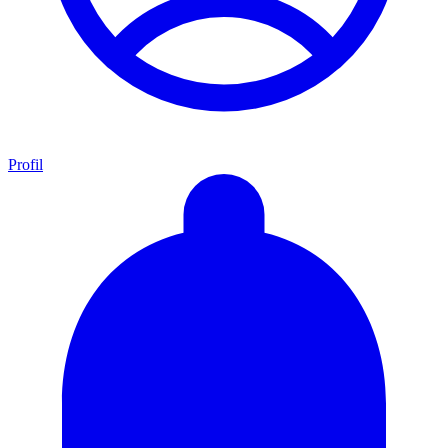
Profil