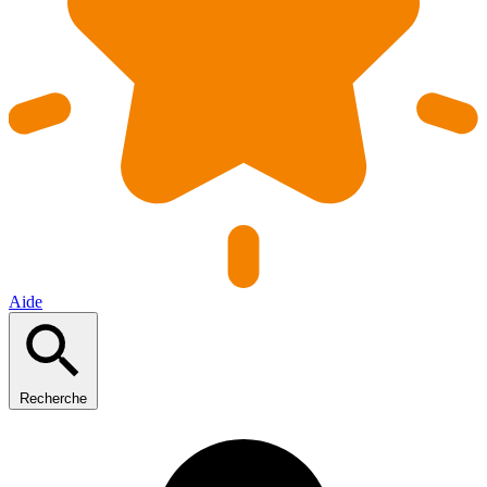
Aide
Recherche