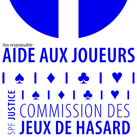
Jeu responsable