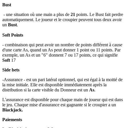
Bust
- une situation où une main a plus de
21
points. Le Bust fait perdre
automatiquement. Le joueur et le croupier peuvent tous deux avoir
un
Bust
.
Soft Points
- combinaison qui peut avoir un nombre de points différent à cause
d'une carte As, quand un As peut donner 1 point ou 11 points. Par
exemple, un As et un "6" donnent 7 ou 17 points, ce qui signifie
Soft
17
Side bets
-Assurance - est un pari latéral optionnel, qui est égal à la moitié de
la mise initiale. Elle est disponible immédiatement après la
distribution si la carte visible du Donneur est un
As
.
L'assurance est disponible pour chaque main de joueur qui est dans
le jeu. Chaque mise d'assurance est gagnante si le croupier a un
Blackjack.
Paiements