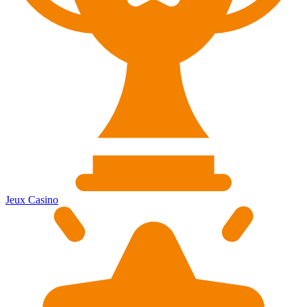
Jeux Casino