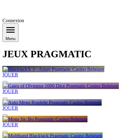
Connexion
Menu
JEUX PRAGMATIC
JOUER
JOUER
JOUER
JOUER