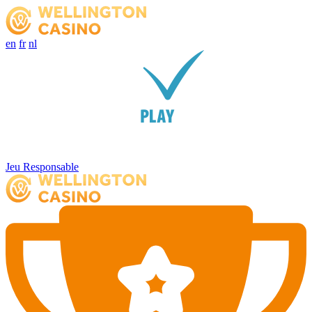
en
fr
nl
Jeu Responsable