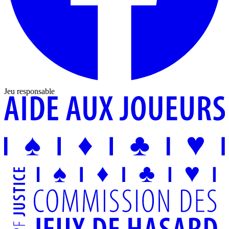
Jeu responsable