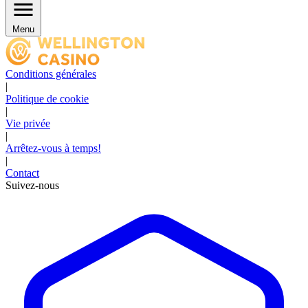
Menu
Conditions générales
|
Politique de cookie
|
Vie privée
|
Arrêtez-vous à temps!
|
Contact
Suivez-nous