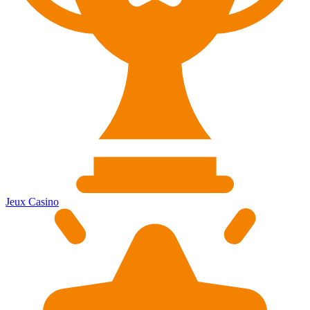
Jeux Casino