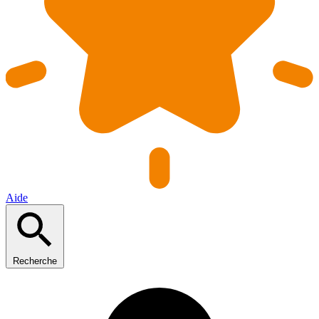
Aide
Recherche