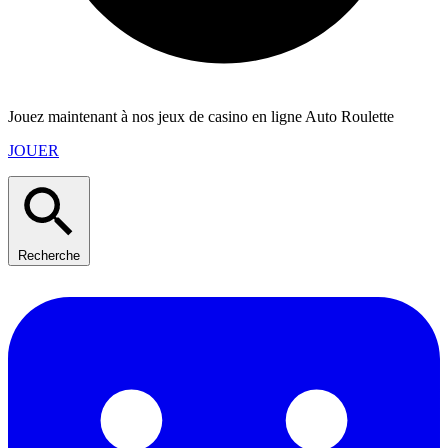
Jouez maintenant à nos jeux de casino en ligne Auto Roulette
JOUER
Recherche