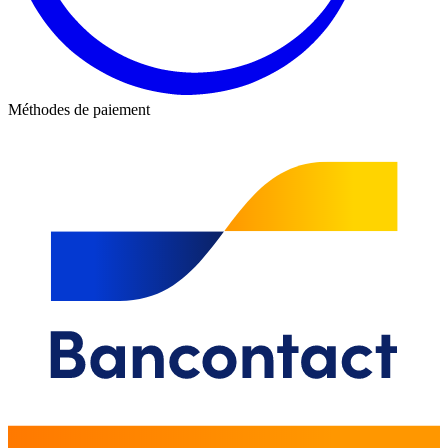
Méthodes de paiement