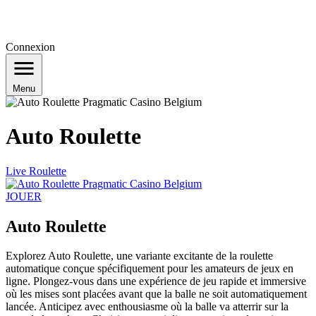
Connexion
Menu
Auto Roulette
Live Roulette
JOUER
Auto Roulette
Explorez Auto Roulette, une variante excitante de la roulette
automatique conçue spécifiquement pour les amateurs de jeux en
ligne. Plongez-vous dans une expérience de jeu rapide et immersive
où les mises sont placées avant que la balle ne soit automatiquement
lancée. Anticipez avec enthousiasme où la balle va atterrir sur la