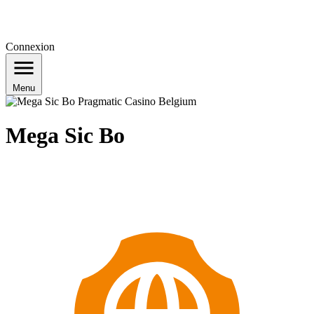
Connexion
Menu
Mega Sic Bo