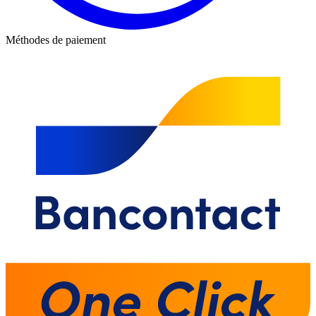
Méthodes de paiement