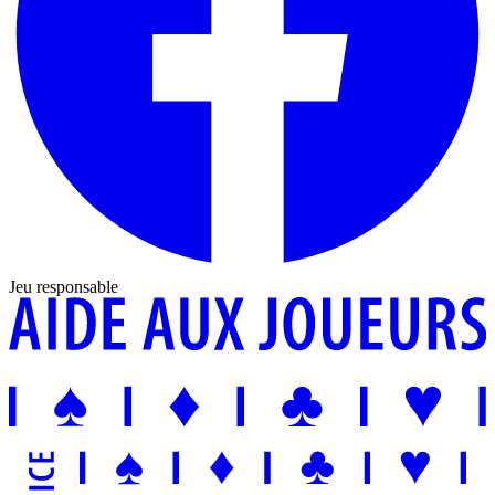
Jeu responsable