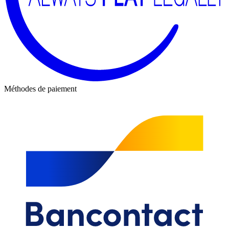
Méthodes de paiement