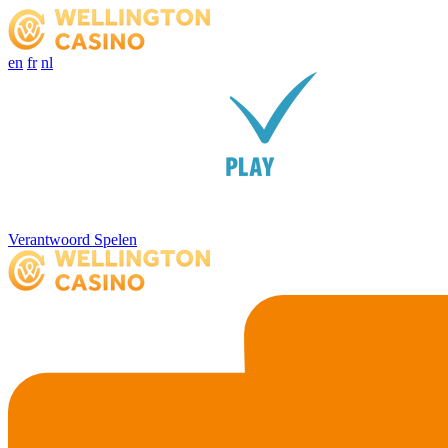
en
fr
nl
Verantwoord Spelen