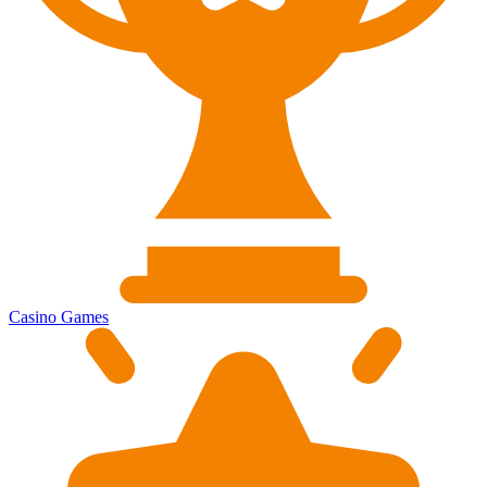
Casino Games