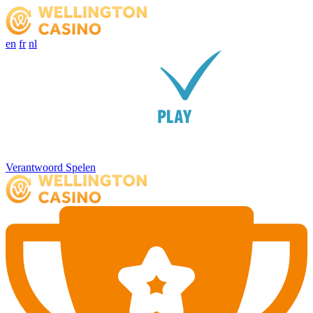
en
fr
nl
Verantwoord Spelen