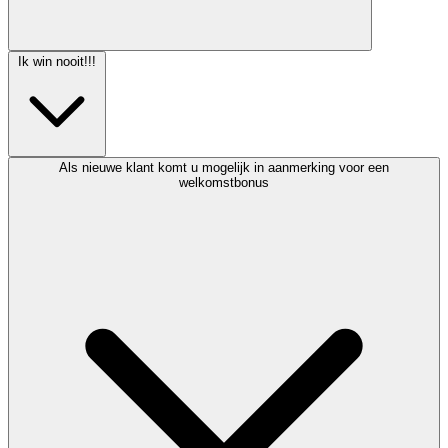
Ik win nooit!!!
Als nieuwe klant komt u mogelijk in aanmerking voor een
welkomstbonus