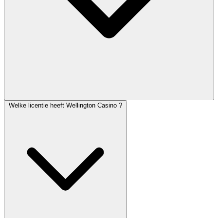
Welke licentie heeft Wellington Casino ?