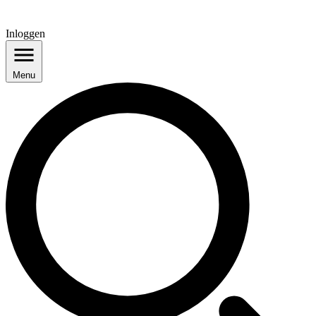
Inloggen
Menu