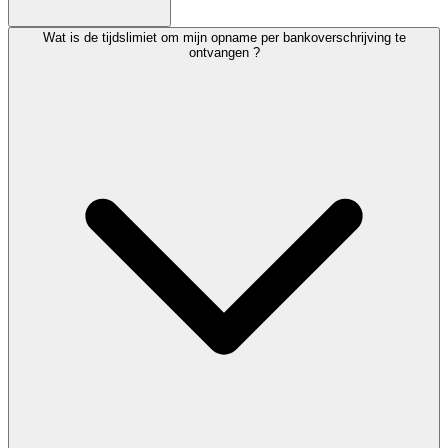
Wat is de tijdslimiet om mijn opname per bankoverschrijving te
ontvangen ?