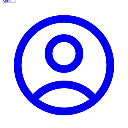
Spellen