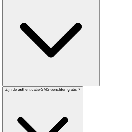
Zijn de authenticatie-SMS-berichten gratis ?