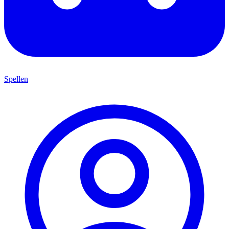
Spellen