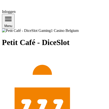
Inloggen
Menu
Petit Café - DiceSlot