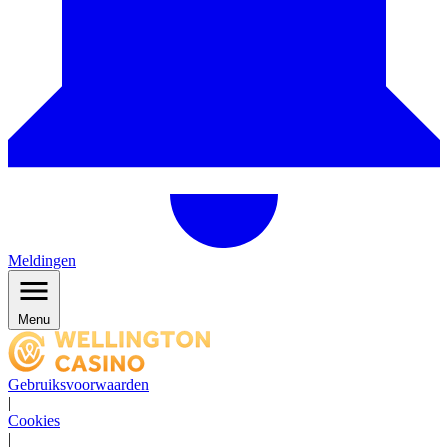
Meldingen
Menu
Gebruiksvoorwaarden
|
Cookies
|