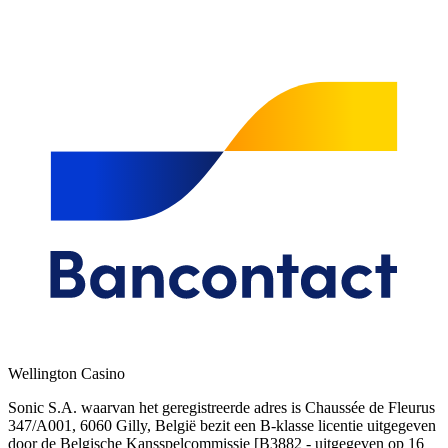
Wellington Casino
Sonic S.A. waarvan het geregistreerde adres is Chaussée de Fleurus
347/A001, 6060 Gilly, België bezit een B-klasse licentie uitgegeven
door de Belgische Kansspelcommissie [B3882 - uitgegeven op 16