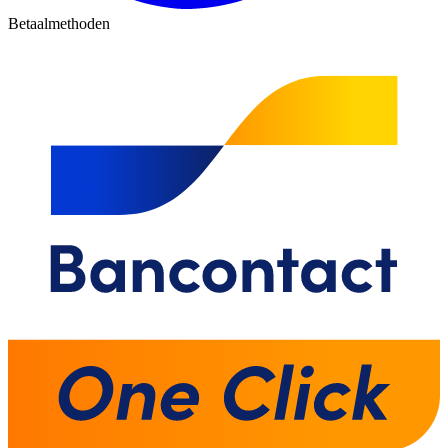
Betaalmethoden