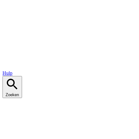
Hulp
Zoeken