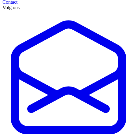
Contact
Volg ons