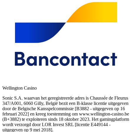
Wellington Casino
Sonic S.A. waarvan het geregistreerde adres is Chaussée de Fleurus
347/A001, 6060 Gilly, België bezit een B-klasse licentie uitgegeven
door de Belgische Kansspelcommissie [B3882 - uitgegeven op 16
februari 2022] en kreeg toestemming om www.wellington-casino.be
(B+3882) te exploiteren sinds 18 oktober 2023. Het gamingplatform
wordt verzorgd door LOR Invest SRL [licentie E449144 -
uitgegeven op 9 mei 2018].