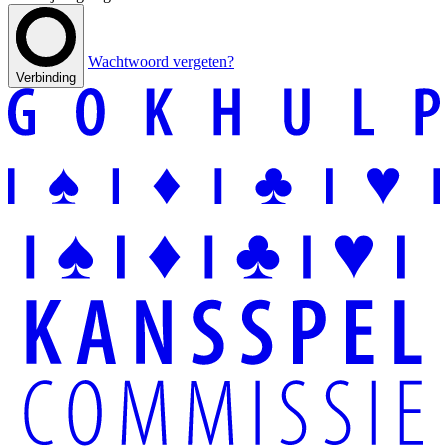
Wachtwoord vergeten?
Verbinding