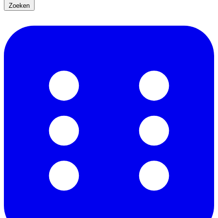
Zoeken