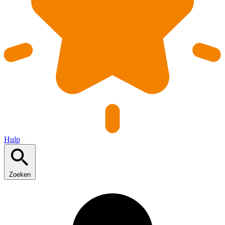
Hulp
Zoeken