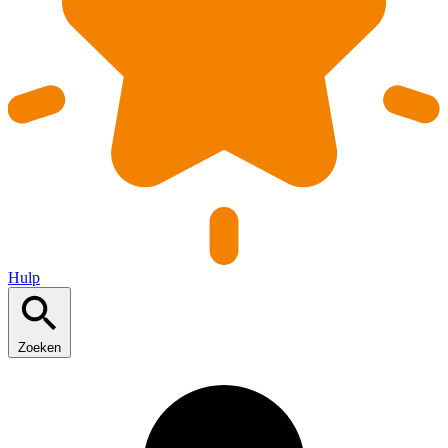
Hulp
Zoeken