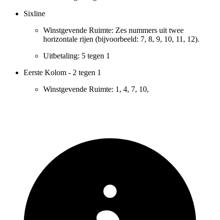
Sixline
Winstgevende Ruimte: Zes nummers uit twee
horizontale rijen (bijvoorbeeld: 7, 8, 9, 10, 11, 12).
Uitbetaling: 5 tegen 1
Eerste Kolom - 2 tegen 1
Winstgevende Ruimte: 1, 4, 7, 10,