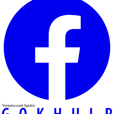
Verantwoord Spelen