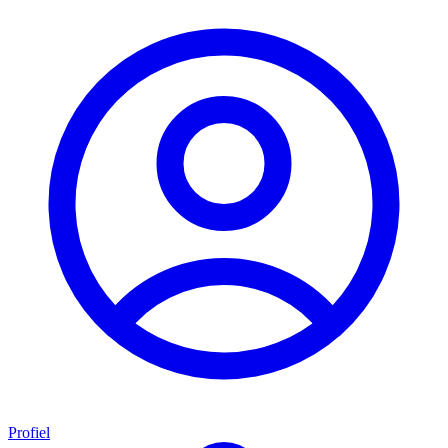
Profiel