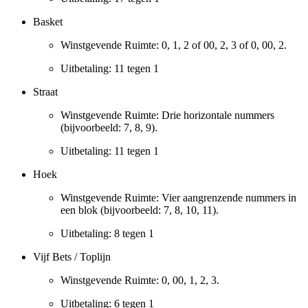
Basket
Winstgevende Ruimte: 0, 1, 2 of 00, 2, 3 of 0, 00, 2.
Uitbetaling: 11 tegen 1
Straat
Winstgevende Ruimte: Drie horizontale nummers
(bijvoorbeeld: 7, 8, 9).
Uitbetaling: 11 tegen 1
Hoek
Winstgevende Ruimte: Vier aangrenzende nummers in
een blok (bijvoorbeeld: 7, 8, 10, 11).
Uitbetaling: 8 tegen 1
Vijf Bets / Toplijn
Winstgevende Ruimte: 0, 00, 1, 2, 3.
Uitbetaling: 6 tegen 1