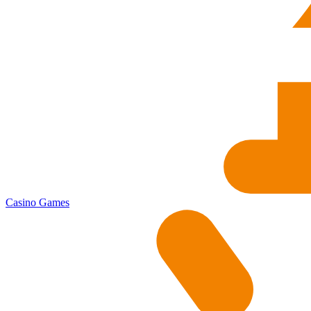
Casino Games