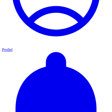
Profiel