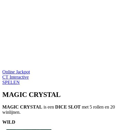
Online Jackpot
CT Interactive
SPELEN
MAGIC CRYSTAL
MAGIC CRYSTAL
is een
DICE SLOT
met 5 rollen en 20
winlijnen.
WILD