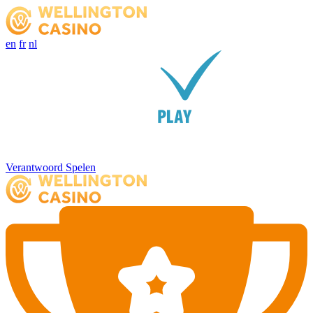
en
fr
nl
Verantwoord Spelen