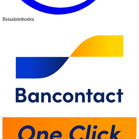
Betaalmethoden