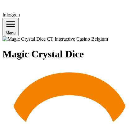
Inloggen
Menu
Magic Crystal Dice