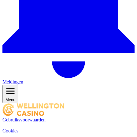
Meldingen
Menu
Gebruiksvoorwaarden
|
Cookies
|