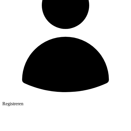
Registreren