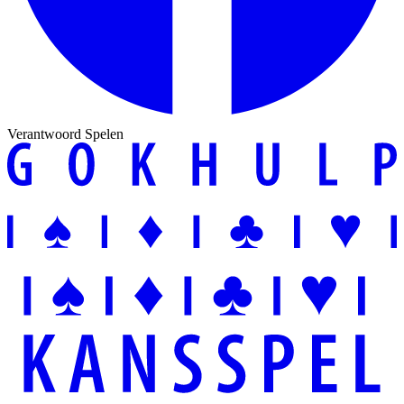
Verantwoord Spelen