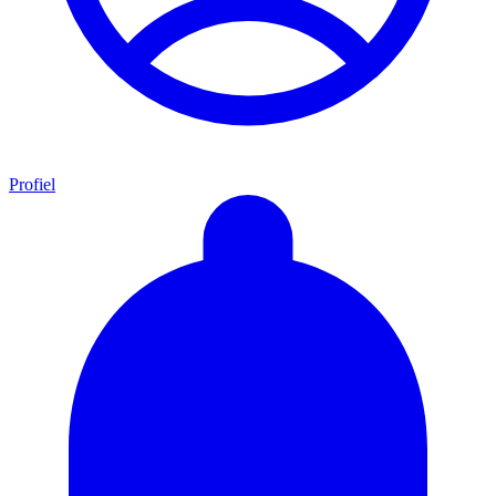
Profiel