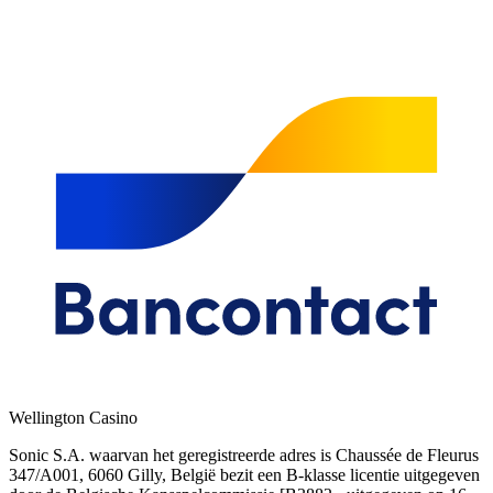
Wellington Casino
Sonic S.A. waarvan het geregistreerde adres is Chaussée de Fleurus
347/A001, 6060 Gilly, België bezit een B-klasse licentie uitgegeven