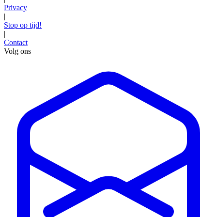
Privacy
|
Stop op tijd!
|
Contact
Volg ons