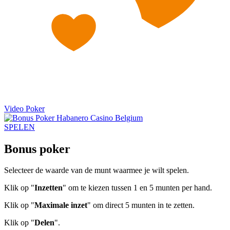
Video Poker
SPELEN
Bonus poker
Selecteer de waarde van de munt waarmee je wilt spelen.
Klik op "
Inzetten
" om te kiezen tussen 1 en 5 munten per hand.
Klik op "
Maximale inzet
" om direct 5 munten in te zetten.
Klik op "
Delen
".