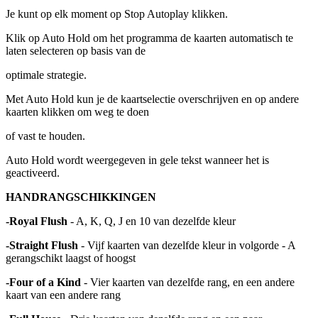
Je kunt op elk moment op Stop Autoplay klikken.
Klik op Auto Hold om het programma de kaarten automatisch te
laten selecteren op basis van de
optimale strategie.
Met Auto Hold kun je de kaartselectie overschrijven en op andere
kaarten klikken om weg te doen
of vast te houden.
Auto Hold wordt weergegeven in gele tekst wanneer het is
geactiveerd.
HANDRANGSCHIKKINGEN
-Royal Flush
- A, K, Q, J en 10 van dezelfde kleur
-Straight Flush
- Vijf kaarten van dezelfde kleur in volgorde - A
gerangschikt laagst of hoogst
-Four of a Kind
- Vier kaarten van dezelfde rang, en een andere
kaart van een andere rang