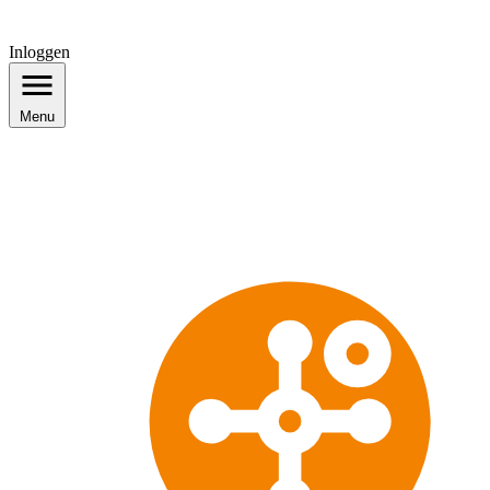
Inloggen
Menu