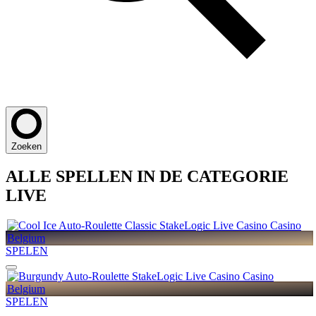
Zoeken
ALLE SPELLEN IN DE CATEGORIE
LIVE
SPELEN
SPELEN