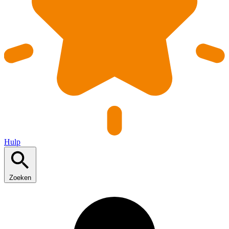
Hulp
Zoeken