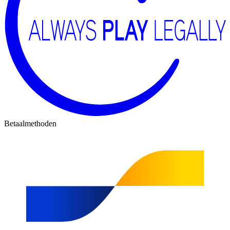
Betaalmethoden