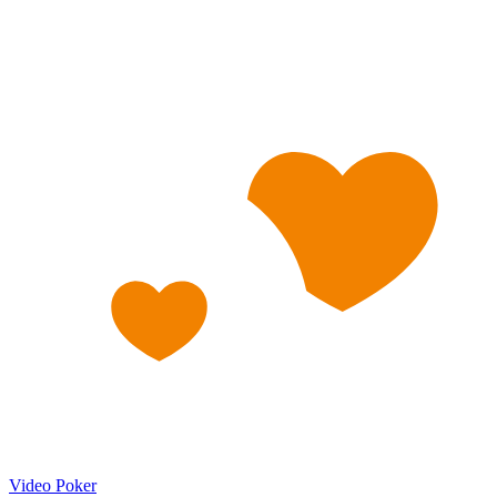
Video Poker