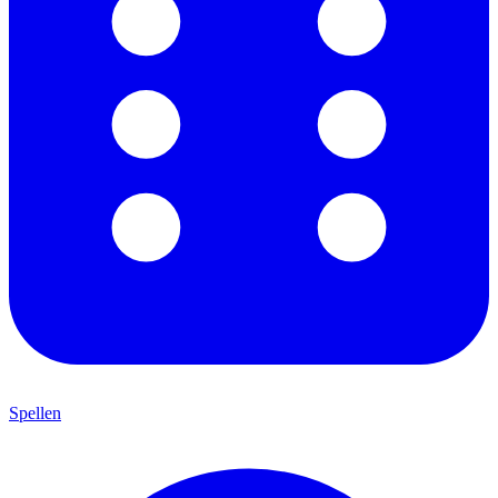
Spellen