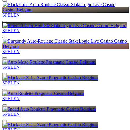
SPELEN
SPELEN
SPELEN
SPELEN
SPELEN
SPELEN
SPELEN
SPELEN