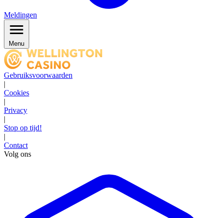
Meldingen
Menu
Gebruiksvoorwaarden
|
Cookies
|
Privacy
|
Stop op tijd!
|
Contact
Volg ons