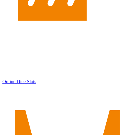
Online Dice Slots