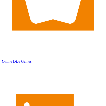
Online Dice Games