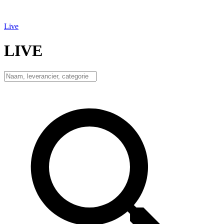
Live
LIVE