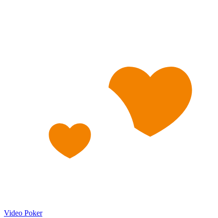
Video Poker