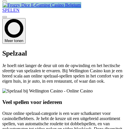
SPELEN
Meer tonen
Spelzaal
Je hoeft niet langer de deur uit om de opwinding en het hectische
sfeertje van spelzalen te ervaren. Bij Wellington Casino kun je een
breed scala aan online spelzaal-spellen spelen in het comfort van je
eigen huis, in je auto, in een restaurant, of waar dan ook.
Veel spellen voor iedereen
Onze online spelzaal-categorie is een ware schatkamer voor
casinoliefhebbers. Je hebt de keuze uit een uitgebreid assortiment
spellen, van automatische roulette tot dobbelspellen, en van
gokautomaten tot video poker en video blackjack. Deze diversiteit