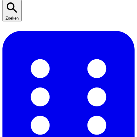
Zoeken