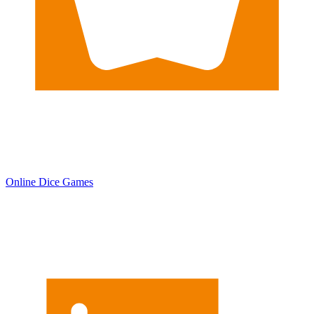
Online Dice Games