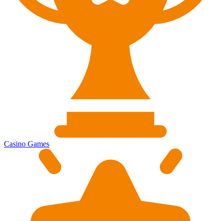
Casino Games