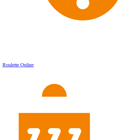
Roulette Online