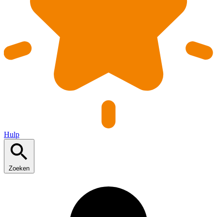
Hulp
Zoeken